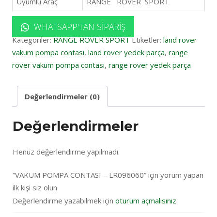
Uyumlu Araç
RANGE ROVER SPORT
WHATSAPP'TAN SIPARIŞ
Kategoriler:
RANGE ROVER SPORT
Etiketler:
land rover
vakum pompa contası
,
land rover yedek parça
,
range
rover vakum pompa contası
,
range rover yedek parça
Değerlendirmeler (0)
Değerlendirmeler
Henüz değerlendirme yapılmadı.
“VAKUM POMPA CONTASI – LR096060” için yorum yapan
ilk kişi siz olun
Değerlendirme yazabilmek için
oturum açmalısınız
.