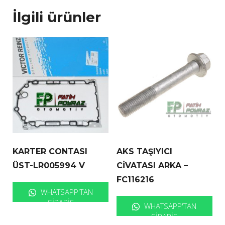
İlgili ürünler
KARTER CONTASI
AKS TAŞIYICI
ÜST-LR005994 V
CİVATASI ARKA –
FC116216
WHATSAPP'TAN
SIPARIŞ
WHATSAPP'TAN
SIPARIŞ