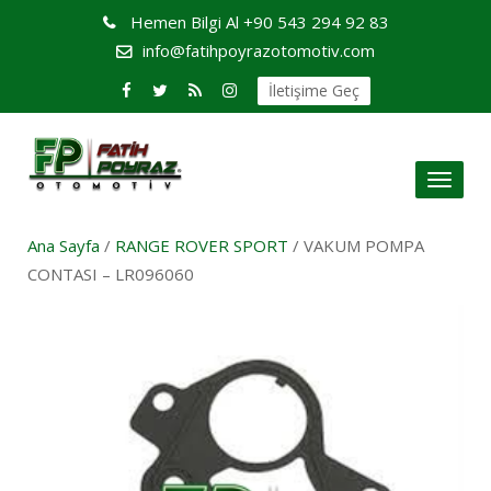
Hemen Bilgi Al
+90 543 294 92 83
info@fatihpoyrazotomotiv.com
İletişime Geç
Toggl
naviga
Ana Sayfa
/
RANGE ROVER SPORT
/ VAKUM POMPA
CONTASI – LR096060