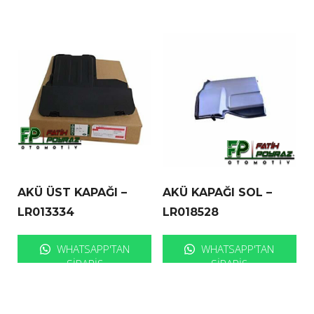
AKÜ ÜST KAPAĞI –
AKÜ KAPAĞI SOL –
LR013334
LR018528
WHATSAPP'TAN
WHATSAPP'TAN
SIPARIŞ
SIPARIŞ