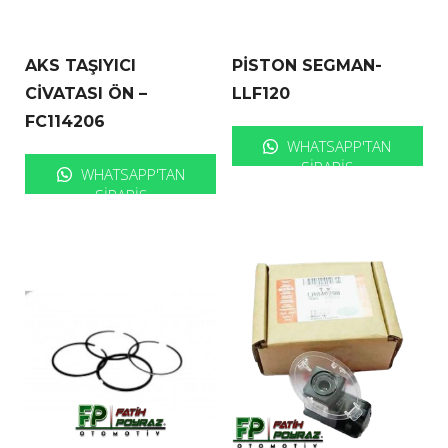
AKS TAŞIYICI
PİSTON SEGMAN-
CİVATASI ÖN –
LLF120
FC114206
WHATSAPP'TAN
SIPARIŞ
WHATSAPP'TAN
SIPARIŞ