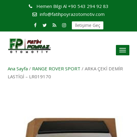
Hemen Bilgi Al
+90 543 294 92 83
info@fatihpoyrazotomotiv.com
İletişime Geç
Toggl
naviga
Ana Sayfa
/
RANGE ROVER SPORT
/ ARKA ÇEKİ DEMİR
LASTİGİ – LR019170