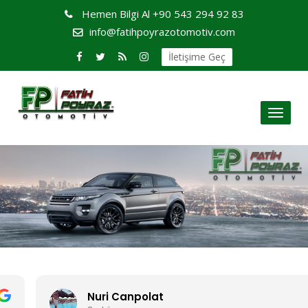
Hemen Bilgi Al
+90 543 294 92 83
info@fatihpoyrazotomotiv.com
İletişime Geç
Toggl
naviga
Nuri Canpolat