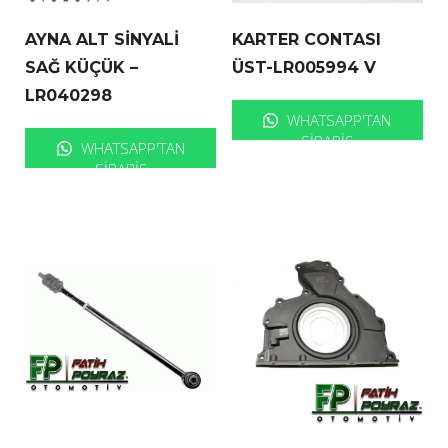
AYNA ALT SİNYALİ
KARTER CONTASI
SAĞ KÜÇÜK –
ÜST-LR005994 V
LR040298
WHATSAPP'TAN
SIPARIŞ
WHATSAPP'TAN
SIPARIŞ