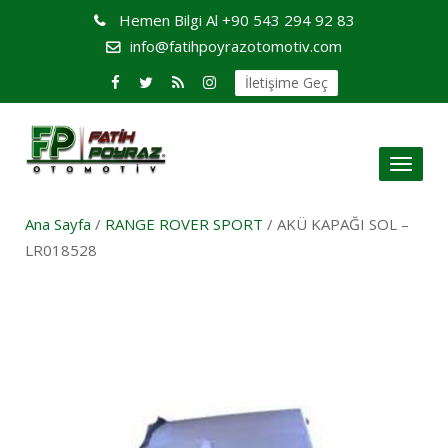
Hemen Bilgi Al
+90 543 294 92 83
info@fatihpoyrazotomotiv.com
İletişime Geç
Toggl
naviga
Ana Sayfa
/
RANGE ROVER SPORT
/ AKÜ KAPAĞI SOL –
LR018528