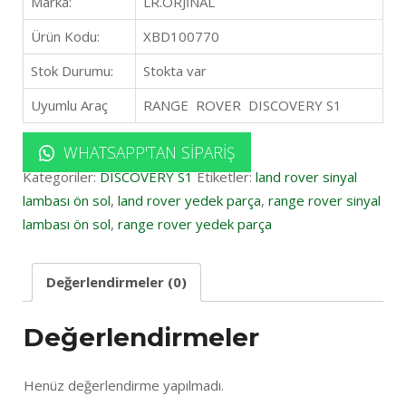
Marka:
LR.ORJİNAL
Ürün Kodu:
XBD100770
Stok Durumu:
Stokta var
Uyumlu Araç
RANGE ROVER DISCOVERY S1
WHATSAPP'TAN SIPARIŞ
Kategoriler:
DISCOVERY S1
Etiketler:
land rover sinyal
lambası ön sol
,
land rover yedek parça
,
range rover sinyal
lambası ön sol
,
range rover yedek parça
Değerlendirmeler (0)
Değerlendirmeler
Henüz değerlendirme yapılmadı.