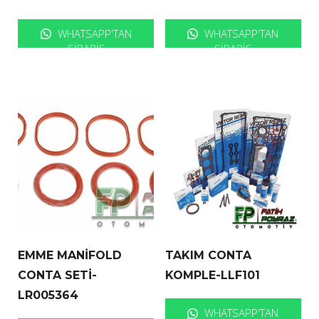
WHATSAPP'TAN
WHATSAPP'TAN
SIPARIŞ
SIPARIŞ
EMME MANİFOLD
TAKIM CONTA
CONTA SETİ-
KOMPLE-LLF101
LR005364
WHATSAPP'TAN