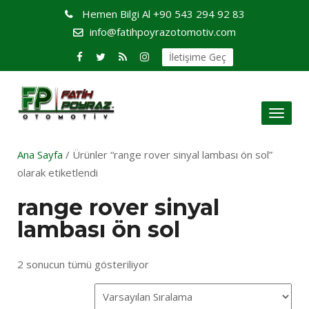
Hemen Bilgi Al
+90 543 294 92 83
info@fatihpoyrazotomotiv.com
İletişime Geç
Toggl
naviga
Ana Sayfa
/ Ürünler “range rover sinyal lambası ön sol”
olarak etiketlendi
range rover sinyal
lambası ön sol
2 sonucun tümü gösteriliyor