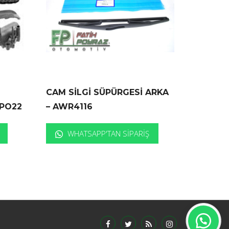
CAM SİLGİ SÜPÜRGESİ ARKA
FPO22
– AWR4116
WHATSAPP'TAN SIPARIŞ