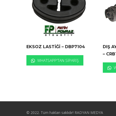
EKSOZ LASTİĞİ – DBP7104
DIŞ A
– CRB
WHATSAPP'TAN SIPARIŞ
W
© 2022. Tüm hakları saklıdır! RADYAN MEDYA