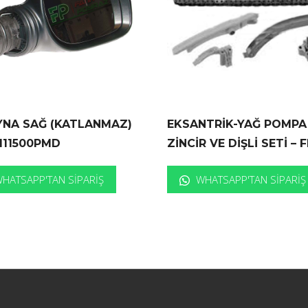
YNA SAĞ (KATLANMAZ)
EKSANTRİK-YAĞ POMPA
111500PMD
ZİNCİR VE DİŞLİ SETİ – 
HATSAPP'TAN SIPARIŞ
WHATSAPP'TAN SIPARIŞ