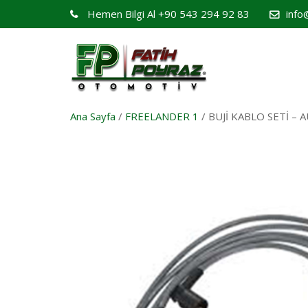
Hemen Bilgi Al
+90 543 294 92 83
info
Ana Sayfa
/
FREELANDER 1
/ BUJİ KABLO SETİ – 