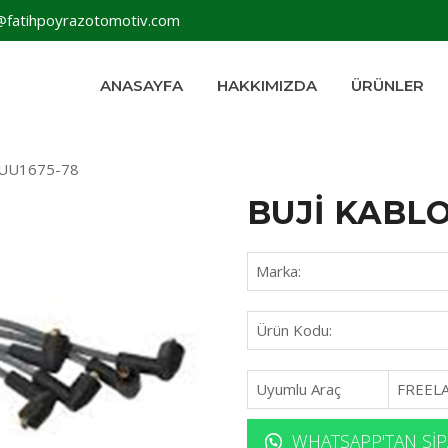
@fatihpoyrazotomotiv.com
ANASAYFA
HAKKIMIZDA
ÜRÜNLER
AUU1675-78
BUJİ KABLO
Marka:
Ürün Kodu:
Uyumlu Araç
FREELA
WHATSAPP'TAN SIP