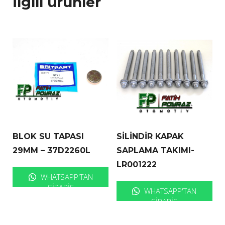
İlgili ürünler
BLOK SU TAPASI
SİLİNDİR KAPAK
29MM – 37D2260L
SAPLAMA TAKIMI-
LR001222
WHATSAPP'TAN
SIPARIŞ
WHATSAPP'TAN
SIPARIŞ