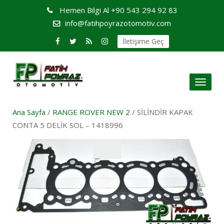
Hemen Bilgi Al
+90 543 294 92 83
info@fatihpoyrazotomotiv.com
İletişime Geç
Toggl
naviga
Ana Sayfa
/
RANGE ROVER NEW 2
/ SİLİNDİR KAPAK
CONTA 5 DELİK SOL – 1418996