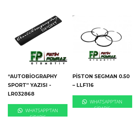
“AUTOBİOGRAPHY
PİSTON SEGMAN 0.50
SPORT” YAZISI -
– LLF116
LR032868
WHATSAPP'TAN
SIPARIŞ
WHATSAPP'TAN
SIPARIŞ