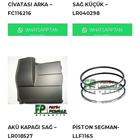
CİVATASI ARKA –
SAĞ KÜÇÜK –
FC116216
LR040298
WHATSAPP'TAN
WHATSAPP'TAN
SIPARIŞ
SIPARIŞ
AKÜ KAPAĞI SAĞ –
PİSTON SEGMAN-
LR018527
LLF116S