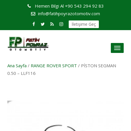
Hemen Bilgi Al
+90 543 294 92 83
info@fatihpoyrazotomotiv.com
İletişime Geç
Toggl
naviga
Ana Sayfa
/
RANGE ROVER SPORT
/ PİSTON SEGMAN
0.50 – LLF116