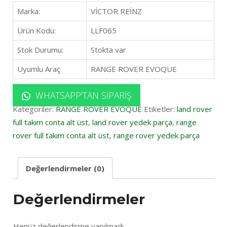
Marka:
VİCTOR REİNZ
Ürün Kodu:
LLF065
Stok Durumu:
Stokta var
Uyumlu Araç
RANGE ROVER EVOQUE
WHATSAPP'TAN SIPARIŞ
Kategoriler:
RANGE ROVER EVOQUE
Etiketler:
land rover
full takım conta alt üst
,
land rover yedek parça
,
range
rover full takım conta alt üst
,
range rover yedek parça
Değerlendirmeler (0)
Değerlendirmeler
Henüz değerlendirme yapılmadı.