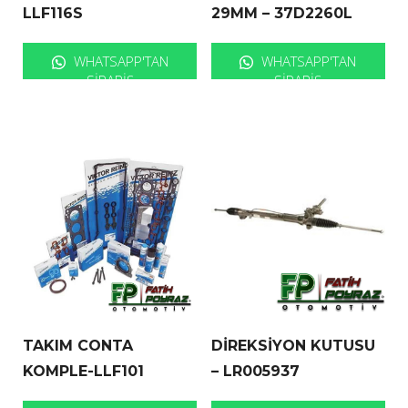
LLF116S
29MM – 37D2260L
WHATSAPP'TAN
WHATSAPP'TAN
SIPARIŞ
SIPARIŞ
TAKIM CONTA
DİREKSİYON KUTUSU
KOMPLE-LLF101
– LR005937