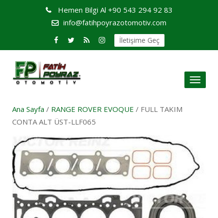
Hemen Bilgi Al
+90 543 294 92 83
info@fatihpoyrazotomotiv.com
İletişime Geç
Toggl
naviga
Ana Sayfa
/
RANGE ROVER EVOQUE
/ FULL TAKIM
CONTA ALT ÜST-LLF065