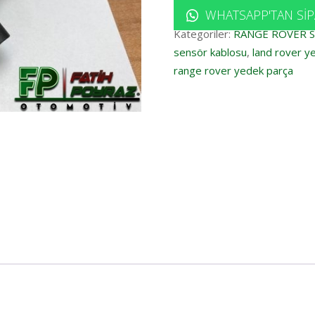
WHATSAPP'TAN SIP
Kategoriler:
RANGE ROVER 
sensör kablosu
,
land rover y
range rover yedek parça