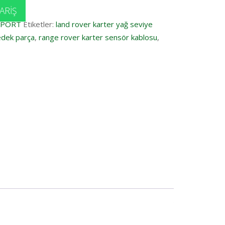
ARIŞ
SPORT
Etiketler:
land rover karter yağ seviye
edek parça
,
range rover karter sensör kablosu
,