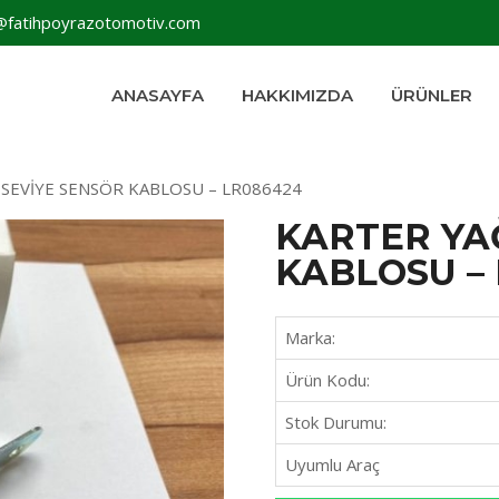
@fatihpoyrazotomotiv.com
ANASAYFA
HAKKIMIZDA
ÜRÜNLER
 SEVİYE SENSÖR KABLOSU – LR086424
KARTER YA
KABLOSU –
Marka:
Ürün Kodu:
Stok Durumu:
Uyumlu Araç