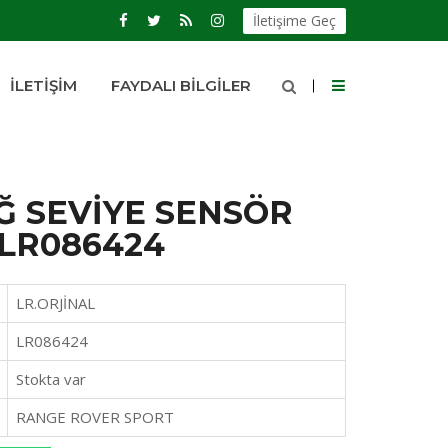
İletişime Geç
İLETIŞIM
FAYDALI BILGILER
Ğ SEVİYE SENSÖR
 LR086424
LR.ORJİNAL
LR086424
Stokta var
RANGE ROVER SPORT