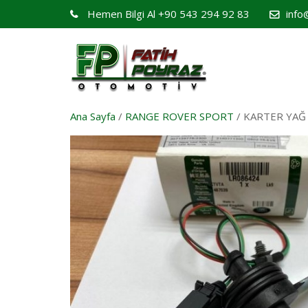
Hemen Bilgi Al
+90 543 294 92 83
info
Ana Sayfa
/
RANGE ROVER SPORT
/ KARTER YAĞ