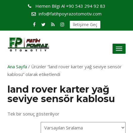
Hemen Bilgi Al
+90 543 294 92 83
info@fatihpoyrazotomotiv.com
İletişime Geç
Toggl
naviga
Ana Sayfa
/ Ürünler “land rover karter yağ seviye sensör
kablosu” olarak etiketlendi
land rover karter yağ
seviye sensör kablosu
Tek bir sonuç gösteriliyor