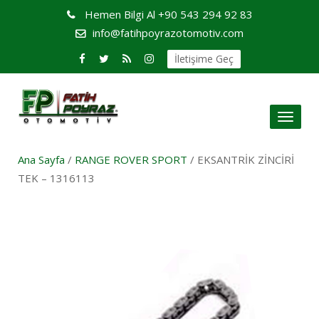
Hemen Bilgi Al
+90 543 294 92 83
info@fatihpoyrazotomotiv.com
İletişime Geç
Toggl
naviga
Ana Sayfa
/
RANGE ROVER SPORT
/ EKSANTRİK ZİNCİRİ
TEK – 1316113