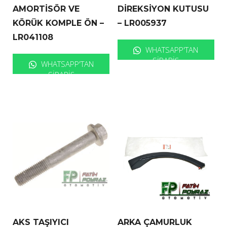
AMORTİSÖR VE
DİREKSİYON KUTUSU
KÖRÜK KOMPLE ÖN –
– LR005937
LR041108
WHATSAPP'TAN
SIPARIŞ
WHATSAPP'TAN
SIPARIŞ
AKS TAŞIYICI
ARKA ÇAMURLUK