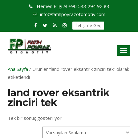
Hemen Bilgi Al
+90 543 294 92 83
info@fatihpoyrazotomotiv.com
İletişime Geç
Toggl
naviga
Ana Sayfa
/ Ürünler “land rover eksantrik zinciri tek” olarak
etiketlendi
land rover eksantrik
zinciri tek
Tek bir sonuç gösteriliyor