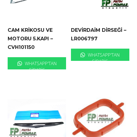
CAM KRİKOSU VE
DEVİRDAİM DİRSEĞİ –
MOTORU 5.KAPI –
LR006797
CVH101150
WHATSAPP'TAN
SIPARIŞ
WHATSAPP'TAN
SIPARIŞ