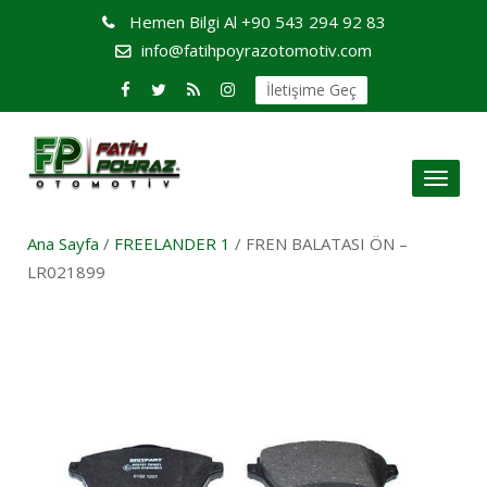
Hemen Bilgi Al
+90 543 294 92 83
info@fatihpoyrazotomotiv.com
İletişime Geç
Toggl
naviga
Ana Sayfa
/
FREELANDER 1
/ FREN BALATASI ÖN –
LR021899