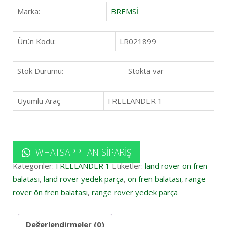
Marka:
BREMSİ
Ürün Kodu:
LR021899
Stok Durumu:
Stokta var
Uyumlu Araç
FREELANDER 1
WHATSAPP'TAN SIPARIŞ
Kategoriler:
FREELANDER 1
Etiketler:
land rover ön fren
balatası
,
land rover yedek parça
,
ön fren balatası
,
range
rover ön fren balatası
,
range rover yedek parça
Değerlendirmeler (0)