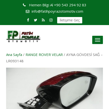
Hemen Bilgi Al
+90 543 294 92 83
info@fatihpoyrazotomotiv.com
İletişime Geç
Toggl
naviga
Ana Sayfa
/
RANGE ROVER VELAR
/ AYNA GÖVDESİ SAĞ –
LR093148