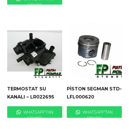
SIPARIŞ
TERMOSTAT SU
PİSTON SEGMAN STD-
KANALI – LR022695
LFL000620
WHATSAPP'TAN
WHATSAPP'TAN
SIPARIŞ
SIPARIŞ