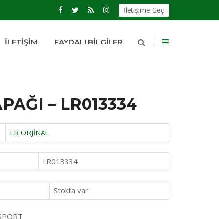
İletişime Geç
İLETIŞIM
FAYDALI BILGILER
PAĞI – LR013334
LR ORJİNAL
LR013334
Stokta var
 SPORT