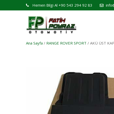
Hemen Bilgi Al
+90 543 294 92 83
info
Ana Sayfa
/
RANGE ROVER SPORT
/ AKÜ ÜST KAP