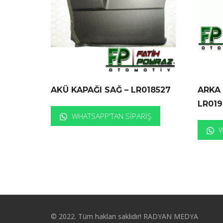
AKÜ KAPAĞI SAĞ – LR018527
ARKA 
LR019
WHATSAPP'TAN SIPARIŞ
W
© 2022. Tüm hakları saklıdır! RADYAN MEDYA