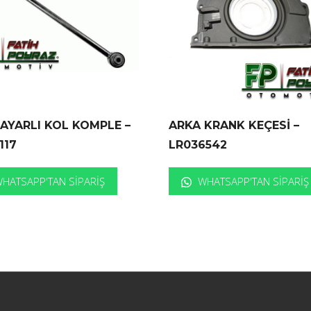
AYARLI KOL KOMPLE –
ARKA KRANK KEÇESİ –
117
LR036542
HATSAPP'TAN SIPARIŞ
WHATSAPP'TAN SIPARIŞ