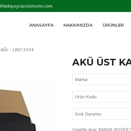
@fatihpoyrazotomotiv.com
ANASAYFA
HAKKIMIZDA
ÜRÜNLER
AĞI – LR013334
AKÜ ÜST KA
Marka:
Ürün Kodu:
Stok Durumu:
Uyumlu Araç RANGE ROVER