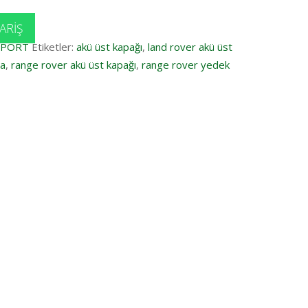
ARIŞ
SPORT
Etiketler:
akü üst kapağı
,
land rover akü üst
ça
,
range rover akü üst kapağı
,
range rover yedek