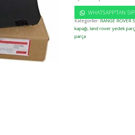
WHATSAPP'TAN SIP
Kategoriler:
RANGE ROVER 
kapağı
,
land rover yedek par
parça