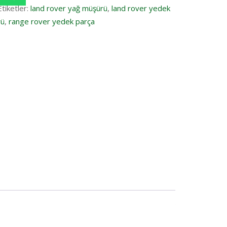
Etiketler:
land rover yağ müşürü
,
land rover yedek
rü
,
range rover yedek parça