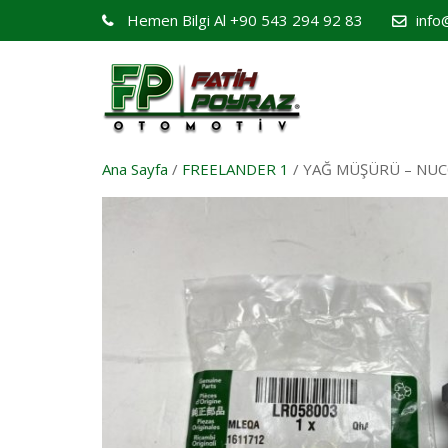
Hemen Bilgi Al
+90 543 294 92 83
info
Ana Sayfa
/
FREELANDER 1
/ YAĞ MÜŞÜRÜ – NUC