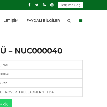
İletişime Geç
İLETIŞIM
FAYDALI BILGILER
Ü – NUC000040
JİNAL
00040
a var
E ROVER FREELADNER 1 TD4
ARIŞ