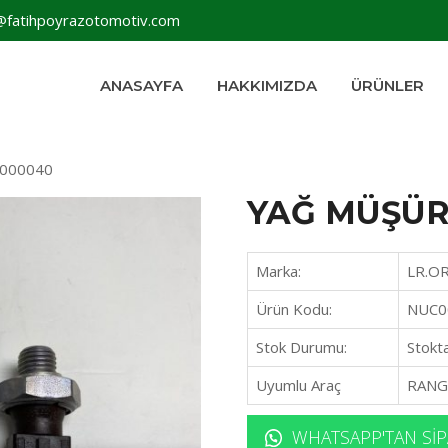
@fatihpoyrazotomotiv.com
ANASAYFA
HAKKIMIZDA
ÜRÜNLER
000040
YAĞ MÜŞÜR
Marka:
LR.OR
Ürün Kodu:
NUC0
Stok Durumu:
Stokt
Uyumlu Araç
RANG
WHATSAPP'TAN SIP