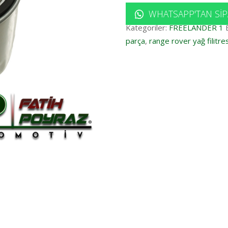
WHATSAPP'TAN SIP
Kategoriler:
FREELANDER 1
parça
,
range rover yağ filitres