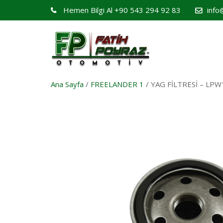
Hemen Bilgi Al
+90 543 294 92 83
info
Ana Sayfa
/
FREELANDER 1
/ YAG FİLTRESİ – LP