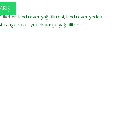
ARIŞ
Etiketler:
land rover yağ filitresi
,
land rover yedek
i
,
range rover yedek parça
,
yağ filitresi