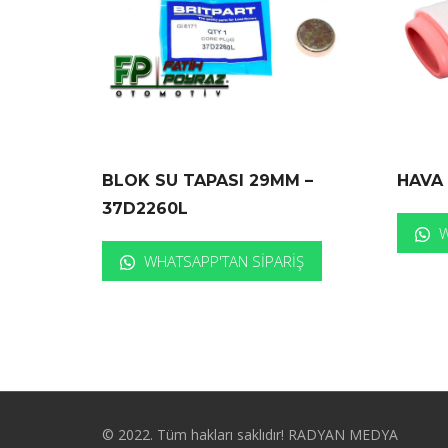
BLOK SU TAPASI 29MM –
HAVA 
37D2260L
W
WHATSAPP'TAN SIPARIŞ
© 2022. Tüm hakları saklıdır! RADYAN MEDYA