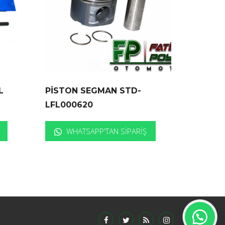
L
PİSTON SEGMAN STD-
LFL000620
WHATSAPP'TAN SIPARIŞ