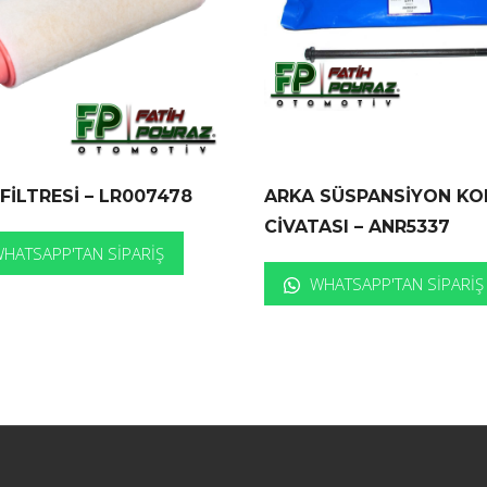
FİLTRESİ – LR007478
ARKA SÜSPANSİYON KO
CİVATASI – ANR5337
HATSAPP'TAN SIPARIŞ
WHATSAPP'TAN SIPARIŞ