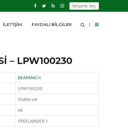
İletişime Geç
İLETIŞIM
FAYDALI BILGILER
Sİ – LPW100230
BEARMACH
LPW100230
Stokta var
V6
FREELANDER 1