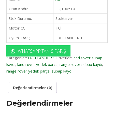
Ürün Kodu:
LGJ100510
Stok Durumu:
Stokta var
Motor CC
TCİ
Uyumlu Araç
FREELANDER 1
WHATSAPP'TAN SIPARIŞ
Kategoriler:
FREELANDER 1
Etiketler:
land rover subap
kaydı
,
land rover yedek parça
,
range rover subap kaydı
,
range rover yedek parça
,
subap kaydı
Değerlendirmeler (0)
Değerlendirmeler