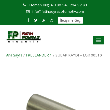
Hemen Bilgi Al
+90 543 294 92 83
info@fatihpoyrazotomotiv.com
İletişime Geç
Toggl
naviga
Ana Sayfa
/
FREELANDER 1
/ SUBAP KAYDI – LGJ100510