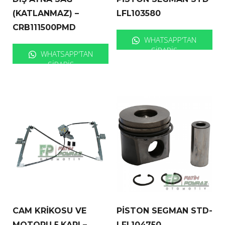
(KATLANMAZ) –
LFL103580
CRB111500PMD
WHATSAPP'TAN
SIPARIŞ
WHATSAPP'TAN
SIPARIŞ
CAM KRİKOSU VE
PİSTON SEGMAN STD-
MOTORU 5.KAPI –
LFL104750