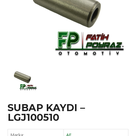
SUBAP KAYDI –
LGJ100510
Marka:
AE