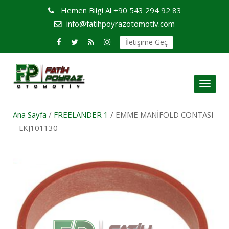
Hemen Bilgi Al
+90 543 294 92 83
info@fatihpoyrazotomotiv.com
İletişime Geç
Toggl
naviga
Ana Sayfa
/
FREELANDER 1
/ EMME MANİFOLD CONTASI
– LKJ101130