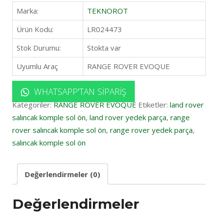
Marka:
TEKNOROT
Ürün Kodu:
LR024473
Stok Durumu:
Stokta var
Uyumlu Araç
RANGE ROVER EVOQUE
WHATSAPP'TAN SIPARIŞ
Kategoriler:
RANGE ROVER EVOQUE
Etiketler:
land rover
salıncak komple sol ön
,
land rover yedek parça
,
range
rover salıncak komple sol ön
,
range rover yedek parça
,
salıncak komple sol ön
Değerlendirmeler (0)
Değerlendirmeler