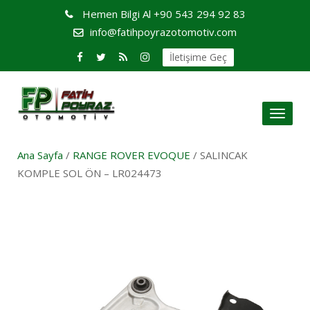
Hemen Bilgi Al
+90 543 294 92 83
info@fatihpoyrazotomotiv.com
İletişime Geç
Toggl
naviga
Ana Sayfa
/
RANGE ROVER EVOQUE
/ SALINCAK
KOMPLE SOL ÖN – LR024473