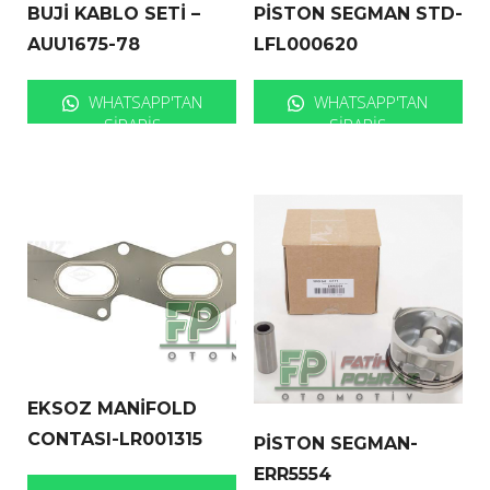
BUJİ KABLO SETİ –
PİSTON SEGMAN STD-
AUU1675-78
LFL000620
WHATSAPP'TAN
WHATSAPP'TAN
SIPARIŞ
SIPARIŞ
EKSOZ MANİFOLD
CONTASI-LR001315
PİSTON SEGMAN-
ERR5554