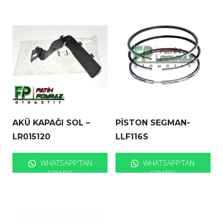
AKÜ KAPAĞI SOL –
PİSTON SEGMAN-
LR015120
LLF116S
WHATSAPP'TAN
WHATSAPP'TAN
SIPARIŞ
SIPARIŞ