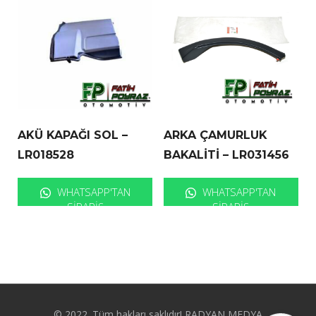
AKÜ KAPAĞI SOL –
ARKA ÇAMURLUK
LR018528
BAKALİTİ – LR031456
WHATSAPP'TAN
WHATSAPP'TAN
SIPARIŞ
SIPARIŞ
© 2022. Tüm hakları saklıdır! RADYAN MEDYA