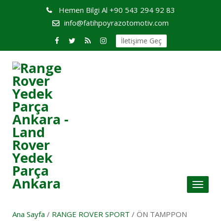
Hemen Bilgi Al
+90 543 294 92 83
info@fatihpoyrazotomotiv.com
İletişime Geç
Toggl
naviga
Ana Sayfa
/
RANGE ROVER SPORT
/ ÖN TAMPPON