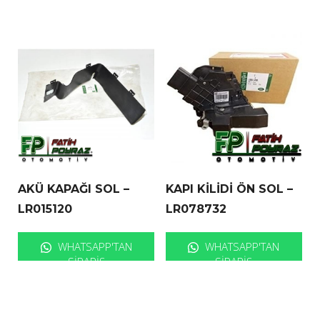
AKÜ KAPAĞI SOL –
KAPI KİLİDİ ÖN SOL –
LR015120
LR078732
WHATSAPP'TAN
WHATSAPP'TAN
SIPARIŞ
SIPARIŞ