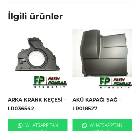
İlgili ürünler
ARKA KRANK KEÇESİ –
AKÜ KAPAĞI SAĞ –
LR036542
LR018527
WHATSAPP'TAN
WHATSAPP'TAN
SIPARIŞ
SIPARIŞ