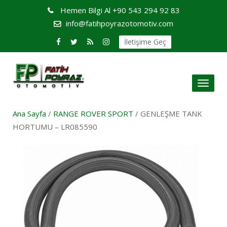
Hemen Bilgi Al
+90 543 294 92 83
info@fatihpoyrazotomotiv.com
İletişime Geç
Toggl
naviga
Ana Sayfa
/
RANGE ROVER SPORT
/ GENLEŞME TANK
HORTUMU – LR085590