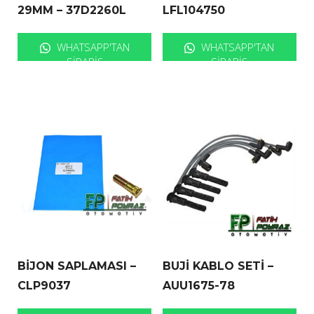
29MM – 37D2260L
LFL104750
WHATSAPP'TAN
WHATSAPP'TAN
SIPARIŞ
SIPARIŞ
BİJON SAPLAMASI –
BUJİ KABLO SETİ –
CLP9037
AUU1675-78