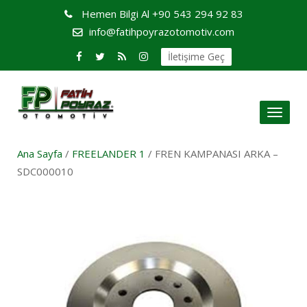
Hemen Bilgi Al
+90 543 294 92 83
info@fatihpoyrazotomotiv.com
İletişime Geç
Toggl
naviga
Ana Sayfa
/
FREELANDER 1
/ FREN KAMPANASI ARKA –
SDC000010