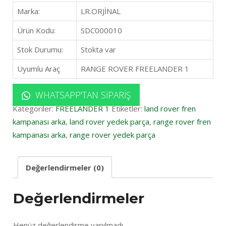
Marka:
LR.ORJİNAL
Ürün Kodu:
SDC000010
Stok Durumu:
Stokta var
Uyumlu Araç
RANGE ROVER FREELANDER 1
WHATSAPP'TAN SIPARIŞ
Kategoriler:
FREELANDER 1
Etiketler:
land rover fren
kampanası arka
,
land rover yedek parça
,
range rover fren
kampanası arka
,
range rover yedek parça
Değerlendirmeler (0)
Değerlendirmeler
Henüz değerlendirme yapılmadı.