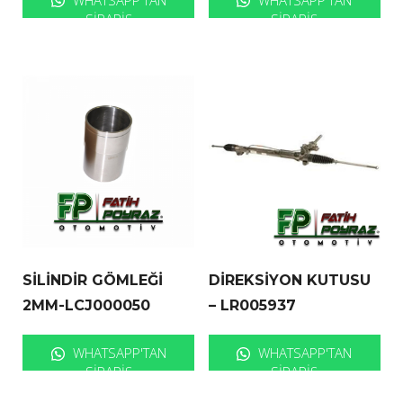
SIPARIŞ
SIPARIŞ
SİLİNDİR GÖMLEĞİ
DİREKSİYON KUTUSU
2MM-LCJ000050
– LR005937
WHATSAPP'TAN
WHATSAPP'TAN
SIPARIŞ
SIPARIŞ