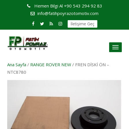
Hemen Bilgi Al
+90 543 294 92 83
info@fatihpoyrazotomotiv.com
İletişime Geç
Toggl
naviga
Ana Sayfa
/
RANGE ROVER NEW
/ FREN DİSKİ ÖN –
NTC8780