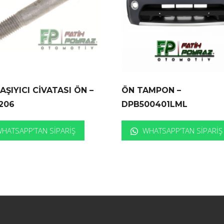
AŞIYICI CİVATASI ÖN –
ÖN TAMPON –
206
DPB500401LML
HATSAPP'TAN SIPARIŞ
WHATSAPP'TAN SIPARIŞ