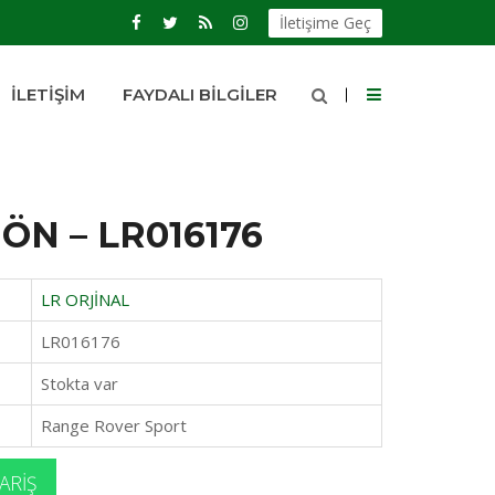
İletişime Geç
İLETIŞIM
FAYDALI BILGILER
 ÖN – LR016176
LR ORJİNAL
LR016176
Stokta var
Range Rover Sport
ARIŞ