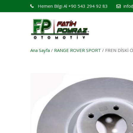
Hemen Bilgi Al
+90 543 294 92 83
info
Ana Sayfa
/
RANGE ROVER SPORT
/ FREN DİSKİ 