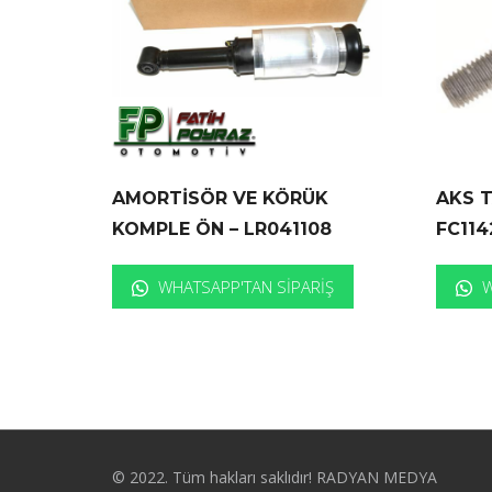
AMORTİSÖR VE KÖRÜK
AKS T
KOMPLE ÖN – LR041108
FC114
WHATSAPP'TAN SIPARIŞ
W
© 2022. Tüm hakları saklıdır! RADYAN MEDYA