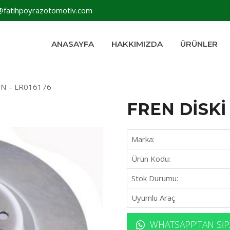
@fatihpoyrazotomotiv.com
ANASAYFA
HAKKIMIZDA
ÜRÜNLER
ÖN – LR016176
FREN DİSKİ
Marka:
Ürün Kodu:
Stok Durumu:
Uyumlu Araç
WHATSAPP'TAN SIP