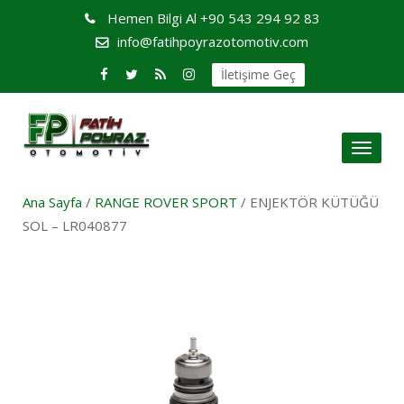
Hemen Bilgi Al
+90 543 294 92 83
info@fatihpoyrazotomotiv.com
İletişime Geç
Toggl
naviga
Ana Sayfa
/
RANGE ROVER SPORT
/ ENJEKTÖR KÜTÜĞÜ
SOL – LR040877