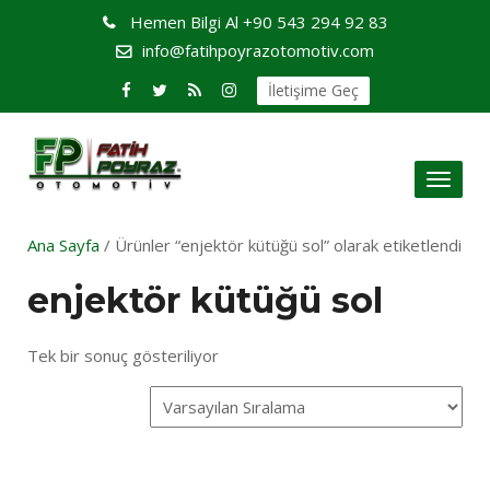
Hemen Bilgi Al
+90 543 294 92 83
info@fatihpoyrazotomotiv.com
İletişime Geç
Toggl
naviga
Ana Sayfa
/ Ürünler “enjektör kütüğü sol” olarak etiketlendi
enjektör kütüğü sol
Tek bir sonuç gösteriliyor