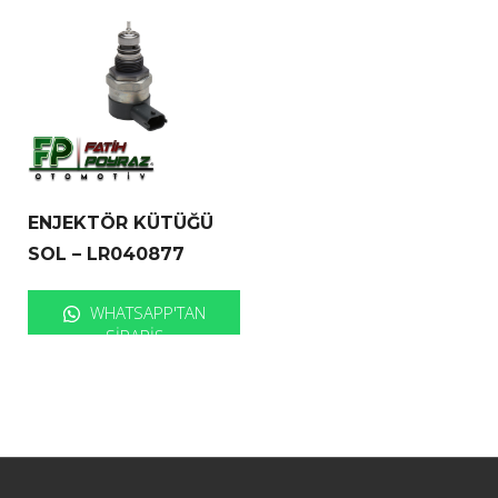
ENJEKTÖR KÜTÜĞÜ
SOL – LR040877
WHATSAPP'TAN
SIPARIŞ