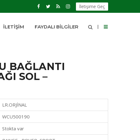
İletişime Geç
İLETIŞIM
FAYDALI BILGILER
U BAĞLANTI
ĞI SOL –
LR.ORJİNAL
WCU500190
Stokta var