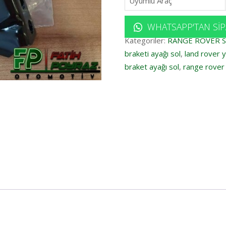
Uyumlu Araç
WHATSAPP'TAN SIP
Kategoriler:
RANGE ROVER 
braketi ayağı sol
,
land rover 
braket ayağı sol
,
range rover