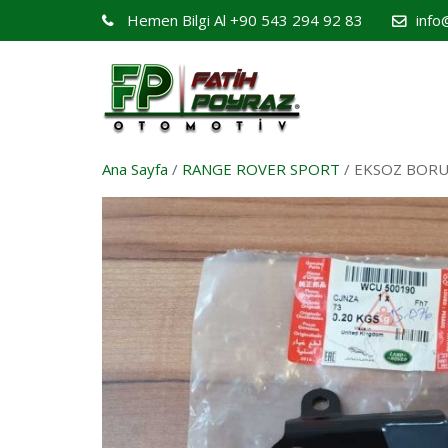
Hemen Bilgi Al
+90 543 294 92 83
info
Ana Sayfa
/
RANGE ROVER SPORT
/ EKSOZ BORU