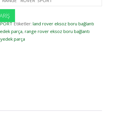
RANGE ROVER SPORT
ARIŞ
SPORT
Etiketler:
land rover eksoz boru bağlantı
yedek parça
,
range rover eksoz boru bağlantı
 yedek parça