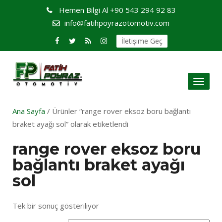
Hemen Bilgi Al
+90 543 294 92 83
info@fatihpoyrazotomotiv.com
İletişime Geç
Toggl
naviga
Ana Sayfa
/ Ürünler “range rover eksoz boru bağlantı
braket ayağı sol” olarak etiketlendi
range rover eksoz boru
bağlantı braket ayağı
sol
Tek bir sonuç gösteriliyor