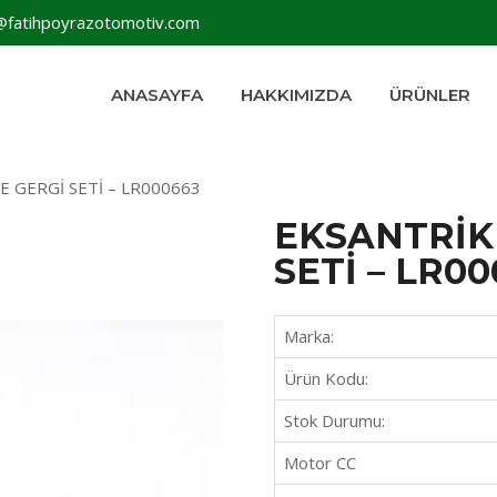
@fatihpoyrazotomotiv.com
ANASAYFA
HAKKIMIZDA
ÜRÜNLER
E GERGİ SETİ – LR000663
EKSANTRİK 
SETİ – LR0
Marka:
Ürün Kodu:
Stok Durumu:
Motor CC