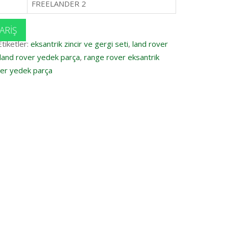
FREELANDER 2
ARIŞ
Etiketler:
eksantrik zincir ve gergi seti
,
land rover
land rover yedek parça
,
range rover eksantrik
er yedek parça