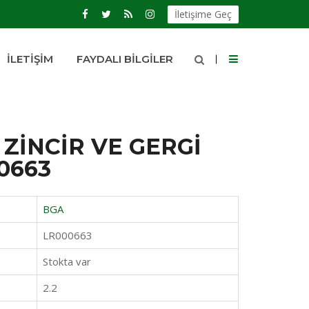
İletişime Geç
İLETIŞIM
FAYDALI BILGILER
ZİNCİR VE GERGİ
00663
BGA
LR000663
Stokta var
2.2