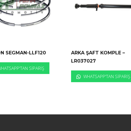
ON SEGMAN-LLF120
ARKA ŞAFT KOMPLE –
LR037027
HATSAPP'TAN SIPARIŞ
WHATSAPP'TAN SIPARIŞ