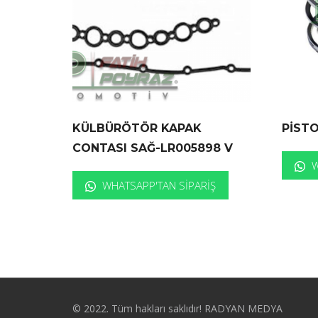
KÜLBÜRÖTÖR KAPAK
PİST
CONTASI SAĞ-LR005898 V
W
WHATSAPP'TAN SIPARIŞ
© 2022. Tüm hakları saklıdır! RADYAN MEDYA