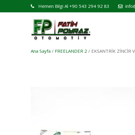
Hemen Bilgi Al
+90 543 294 92 83
info
Ana Sayfa
/
FREELANDER 2
/ EKSANTRİK ZİNCİR V