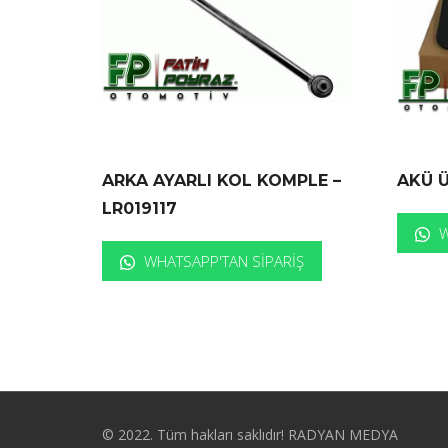
ARKA AYARLI KOL KOMPLE –
AKÜ Ü
LR019117
W
WHATSAPP'TAN SIPARIŞ
© 2022. Tüm hakları saklıdır! RADYAN MEDYA