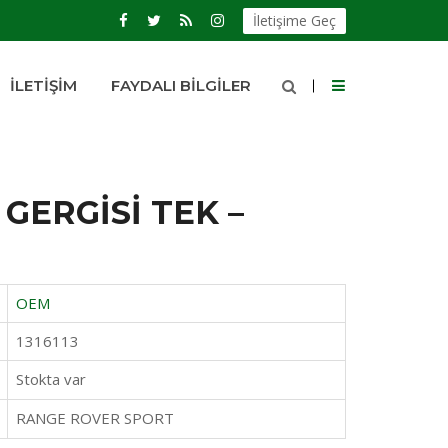
İletişime Geç
İLETIŞIM
FAYDALI BILGILER
GERGİSİ TEK –
OEM
1316113
Stokta var
RANGE ROVER SPORT