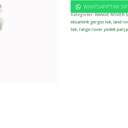
WHATSAPP'TAN SIP
Kategoriler:
RANGE ROVER 
eksantirik gergisi tek
,
land ro
tek
,
range rover yedek parça