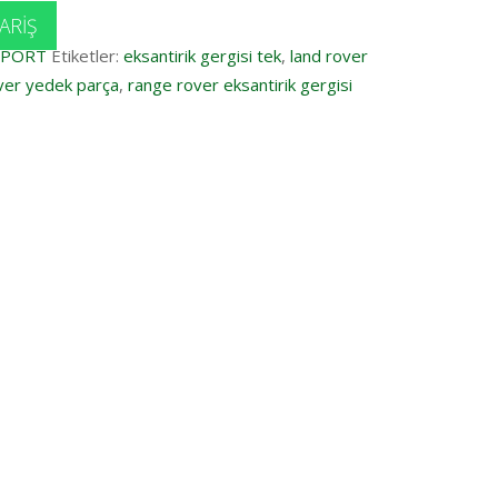
ARIŞ
SPORT
Etiketler:
eksantirik gergisi tek
,
land rover
ver yedek parça
,
range rover eksantirik gergisi