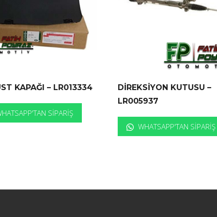
ST KAPAĞI – LR013334
DİREKSİYON KUTUSU –
LR005937
HATSAPP'TAN SIPARIŞ
WHATSAPP'TAN SIPARIŞ