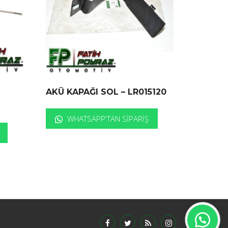
AKÜ KAPAĞI SOL – LR015120
WHATSAPP'TAN SIPARIŞ