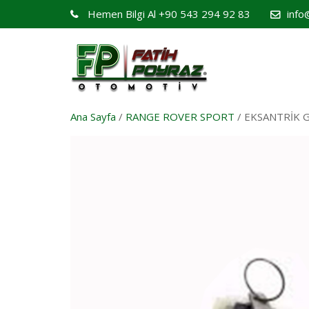
Hemen Bilgi Al
+90 543 294 92 83
info
Ana Sayfa
/
RANGE ROVER SPORT
/ EKSANTRİK G