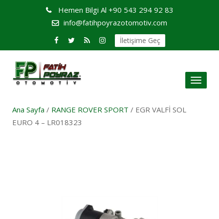
Hemen Bilgi Al
+90 543 294 92 83
info@fatihpoyrazotomotiv.com
İletişime Geç
Toggl
naviga
Ana Sayfa
/
RANGE ROVER SPORT
/ EGR VALFİ SOL
EURO 4 – LR018323