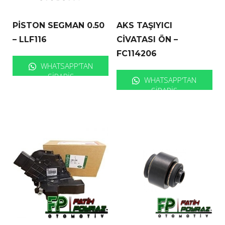
PİSTON SEGMAN 0.50
AKS TAŞIYICI
– LLF116
CİVATASI ÖN –
FC114206
WHATSAPP'TAN
SIPARIŞ
WHATSAPP'TAN
SIPARIŞ