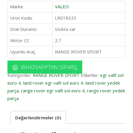
Marka:
VALEO
Ürün Kodu:
LR018323
Stok Durumu:
Stokta var
Motor CC
2.7
Uyumlu Araç
RANGE ROVER SPORT
WHATSAPP'TAN SIPARIŞ
Kategoriler:
RANGE ROVER SPORT
Etiketler:
egr valfı sol
euro 4
,
land rover egr valfı sol euro 4
,
land rover yedek
parça
,
range rover egr valfı sol euro 4
,
range rover yedek
parça
Değerlendirmeler (0)