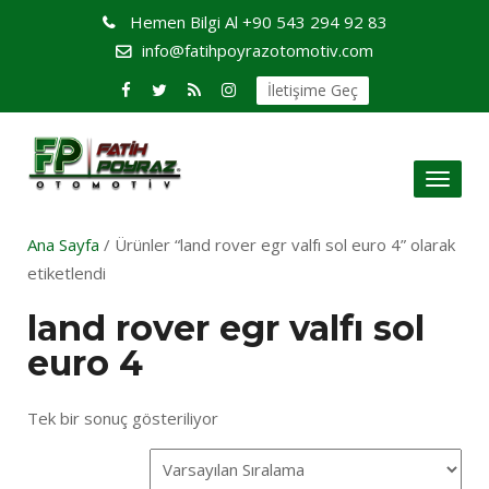
Hemen Bilgi Al
+90 543 294 92 83
info@fatihpoyrazotomotiv.com
İletişime Geç
Toggl
naviga
Ana Sayfa
/ Ürünler “land rover egr valfı sol euro 4” olarak
etiketlendi
land rover egr valfı sol
euro 4
Tek bir sonuç gösteriliyor