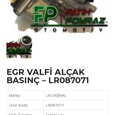
EGR VALFİ ALÇAK
BASINÇ – LR087071
Marka:
LR.ORJİNAL
Ürün Kodu:
LR087071
Stok Durumu:
Stokta var