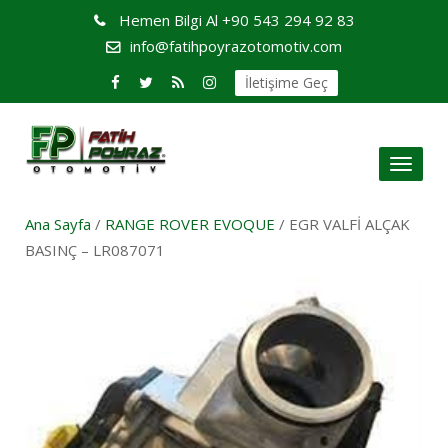
Hemen Bilgi Al
+90 543 294 92 83
info@fatihpoyrazotomotiv.com
İletişime Geç
Toggl
naviga
Ana Sayfa
/
RANGE ROVER EVOQUE
/ EGR VALFİ ALÇAK
BASINÇ – LR087071