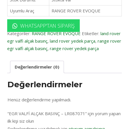
Uyumlu Araç
RANGE ROVER EVOQUE
WHATSAPP'TAN SIPARIŞ
Kategoriler:
RANGE ROVER EVOQUE
Etiketler:
land rover
egr valfi alçak basınç
,
land rover yedek parça
,
range rover
egr valfi alçak basınç
,
range rover yedek parça
Değerlendirmeler (0)
Değerlendirmeler
Henüz değerlendirme yapılmadı.
“EGR VALFİ ALÇAK BASINÇ – LR087071” için yorum yapan
ilk kişi siz olun
Değerlendirme yazabilmek için
oturum açmalısınız
.