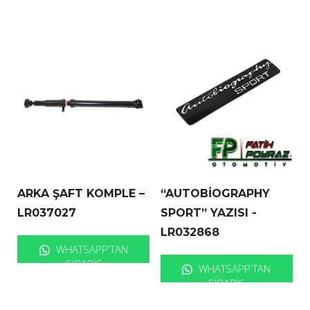
ARKA ŞAFT KOMPLE –
“AUTOBİOGRAPHY
LR037027
SPORT” YAZISI -
LR032868
WHATSAPP'TAN
SIPARIŞ
WHATSAPP'TAN
SIPARIŞ