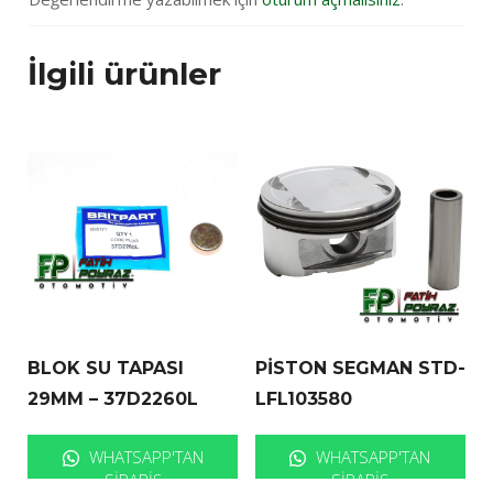
İlgili ürünler
BLOK SU TAPASI
PİSTON SEGMAN STD-
29MM – 37D2260L
LFL103580
WHATSAPP'TAN
WHATSAPP'TAN
SIPARIŞ
SIPARIŞ