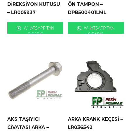
DİREKSİYON KUTUSU
ÖN TAMPON –
– LR005937
DPB500401LML
WHATSAPP'TAN
WHATSAPP'TAN
SIPARIŞ
SIPARIŞ
AKS TAŞIYICI
ARKA KRANK KEÇESİ –
CİVATASI ARKA –
LR036542