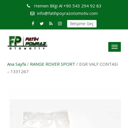
Hemen Bilgi Al
+90 543 294 92 83
info@fatihpoyrazotomotiv.com
İletişime Geç
Toggl
naviga
Ana Sayfa
/
RANGE ROVER SPORT
/ EGR VALF CONTASI
– 1331267