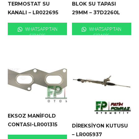
TERMOSTAT SU
BLOK SU TAPASI
KANALI – LR022695
29MM – 37D2260L
WHATSAPP'TAN
WHATSAPP'TAN
SIPARIŞ
SIPARIŞ
EKSOZ MANİFOLD
CONTASI-LR001315
DİREKSİYON KUTUSU
– LR005937