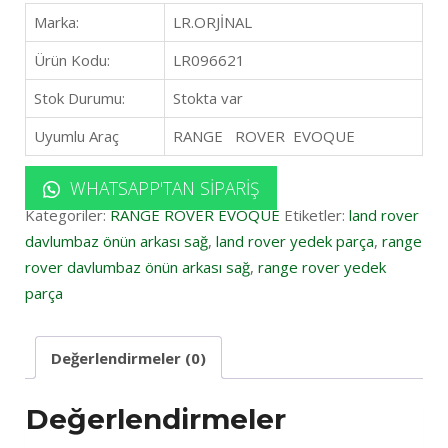
Marka:
LR.ORJİNAL
Ürün Kodu:
LR096621
Stok Durumu:
Stokta var
Uyumlu Araç
RANGE ROVER EVOQUE
WHATSAPP'TAN SIPARIŞ
Kategoriler:
RANGE ROVER EVOQUE
Etiketler:
land rover
davlumbaz önün arkası sağ
,
land rover yedek parça
,
range
rover davlumbaz önün arkası sağ
,
range rover yedek
parça
Değerlendirmeler (0)
Değerlendirmeler