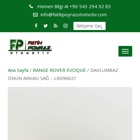
Hemen Bilgi Al
+90 543 294 92 83
info@fatihpoyrazotomotiv.com
İletişime Geç
Toggl
naviga
Ana Sayfa
/
RANGE ROVER EVOQUE
/ DAVLUMBAZ
ÖNÜN ARKASI SAĞ – LR096621