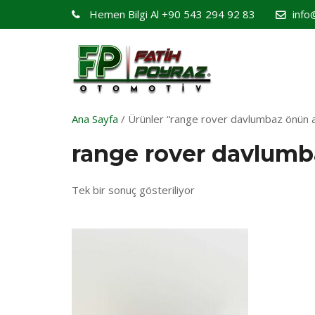
Hemen Bilgi Al
+90 543 294 92 83
info
Ana Sayfa
/ Ürünler “range rover davlumbaz önün ar
range rover davlumb
Tek bir sonuç gösteriliyor