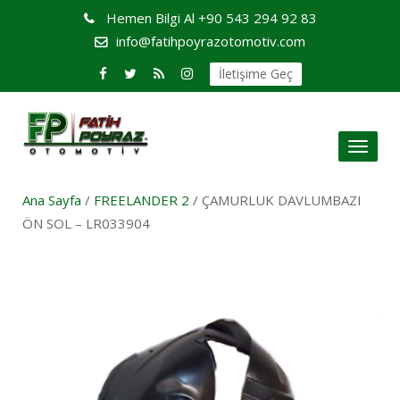
Hemen Bilgi Al
+90 543 294 92 83
info@fatihpoyrazotomotiv.com
İletişime Geç
Toggl
naviga
Ana Sayfa
/
FREELANDER 2
/ ÇAMURLUK DAVLUMBAZI
ÖN SOL – LR033904