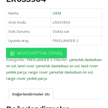
Marka:
OEM
Ürün Kodu:
LR033904
Stok Durumu:
Stokta var
Uyumlu Araç
FREELANDER 2
WHATSAPP'TAN SIPARIŞ
Kategoriler:
FREELANDER 2
Etiketler:
çamurluk davlunbazı
ön sol
,
land rover çamurluk davlunbazı ön sol
,
land rover
yedek parça
,
range rover çamurluk davlunbazı ön sol
,
range rover yedek parça
Değerlendirmeler (0)