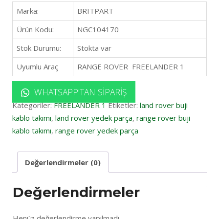
Marka:
BRITPART
Ürün Kodu:
NGC104170
Stok Durumu:
Stokta var
Uyumlu Araç
RANGE ROVER FREELANDER 1
WHATSAPP'TAN SIPARIŞ
Kategoriler:
FREELANDER 1
Etiketler:
land rover buji
kablo takımı
,
land rover yedek parça
,
range rover buji
kablo takımı
,
range rover yedek parça
Değerlendirmeler (0)
Değerlendirmeler
Henüz değerlendirme yapılmadı.