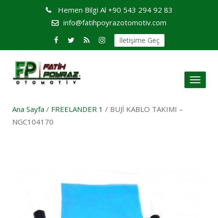
Hemen Bilgi Al
+90 543 294 92 83
info@fatihpoyrazotomotiv.com
İletişime Geç
Toggl
naviga
Ana Sayfa
/
FREELANDER 1
/ BUJİ KABLO TAKIMI –
NGC104170