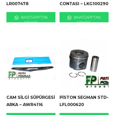
LR007478
CONTASI – LKG100290
WHATSAPP'TAN
WHATSAPP'TAN
SIPARIŞ
SIPARIŞ
CAM SİLGİ SÜPÜRGESİ
PİSTON SEGMAN STD-
ARKA – AWR4116
LFL000620