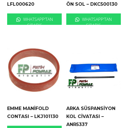
LFL000620
ÖN SOL – DKC500130
WHATSAPP'TAN
WHATSAPP'TAN
SIPARIŞ
SIPARIŞ
EMME MANİFOLD
ARKA SÜSPANSİYON
CONTASI – LKJ101130
KOL CİVATASI –
ANR5337