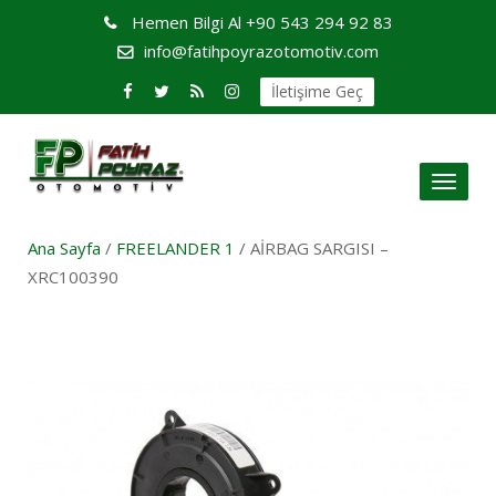
Hemen Bilgi Al
+90 543 294 92 83
info@fatihpoyrazotomotiv.com
İletişime Geç
Toggl
naviga
Ana Sayfa
/
FREELANDER 1
/ AİRBAG SARGISI –
XRC100390