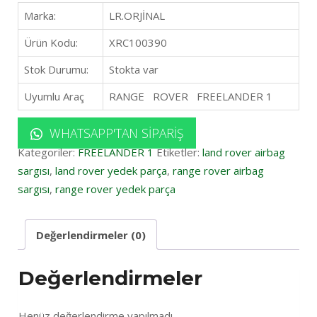
Marka:
LR.ORJİNAL
Ürün Kodu:
XRC100390
Stok Durumu:
Stokta var
Uyumlu Araç
RANGE ROVER FREELANDER 1
WHATSAPP'TAN SIPARIŞ
Kategoriler:
FREELANDER 1
Etiketler:
land rover airbag
sargısı
,
land rover yedek parça
,
range rover airbag
sargısı
,
range rover yedek parça
Değerlendirmeler (0)
Değerlendirmeler
Henüz değerlendirme yapılmadı.