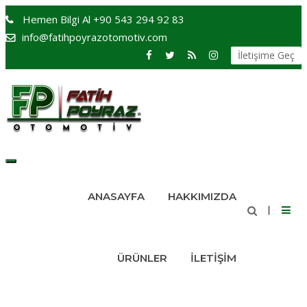
Hemen Bilgi Al
+90 543 294 92 83
info@fatihpoyrazotomotiv.com
İletişime Geç
Toggle
navigation
ANASAYFA
HAKKIMIZDA
ÜRÜNLER
İLETIŞIM