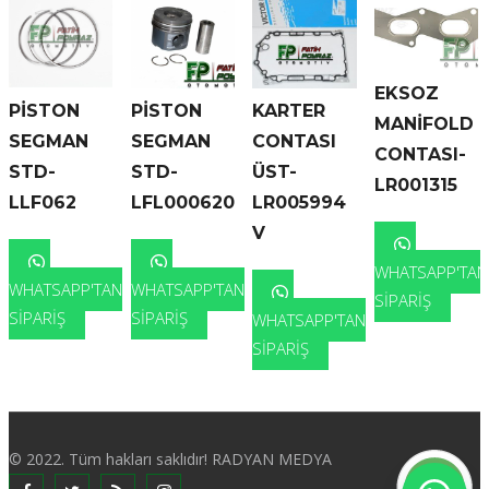
EKSOZ
PİSTON
PİSTON
KARTER
MANİFOLD
SEGMAN
SEGMAN
CONTASI
CONTASI-
STD-
STD-
ÜST-
LR001315
LLF062
LFL000620
LR005994
V
WHATSAPP'TAN
WHATSAPP'TAN
WHATSAPP'TAN
SIPARIŞ
SIPARIŞ
SIPARIŞ
WHATSAPP'TAN
SIPARIŞ
© 2022. Tüm hakları saklıdır! RADYAN MEDYA