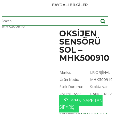
FAYDALI BILGILER
earch
Ana Sayfa
/
DISCOVERY S3
/ OKSİJEN SENSÖRÜ SOL –
or:
MHK500910
OKSİJEN
SENSÖRÜ
SOL –
MHK500910
Marka:
LR.ORJİNAL
Ürün Kodu:
MHK500910
Stok Durumu:
Stokta var
Uyumlu Araç
RANGE ROVE
WHATSAPP'TAN
SIPARIŞ
Kategoriler:
DISCOVERY S3