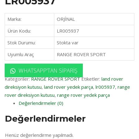
LR005937
Marka:
ORJİNAL
Ürün Kodu:
LR005937
Stok Durumu:
Stokta var
Uyumlu Araç
RANGE ROVER SPORT
WHATSAPP'TAN SIPARIŞ
Kategoriler:
RANGE ROVER SPORT
Etiketler:
land rover
direksiyon kutusu
,
land rover yedek parça
,
lr005937
,
range
rover direksiyon kutusu
,
range rover yedek parça
Değerlendirmeler (0)
Değerlendirmeler
Henüz değerlendirme yapılmadı.