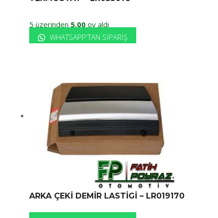
5 üzerinden
5.00
oy aldı
WHATSAPP'TAN SIPARIŞ
ARKA ÇEKİ DEMİR LASTİGİ – LR019170