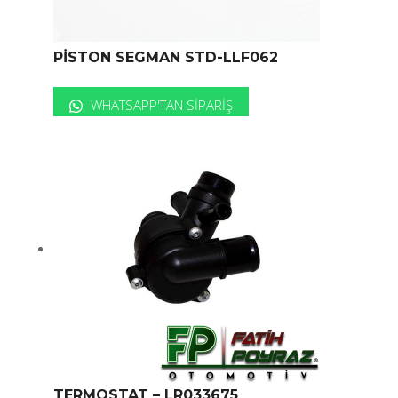
PİSTON SEGMAN STD-LLF062
WHATSAPP'TAN SIPARIŞ
TERMOSTAT – LR033675