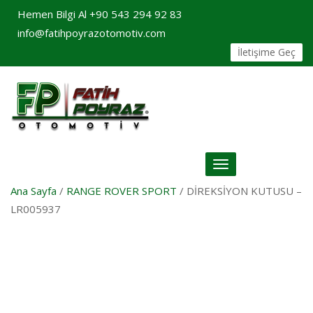
Hemen Bilgi Al
+90 543 294 92 83
info@fatihpoyrazotomotiv.com
İletişime Geç
Toggle
navigation
Ana Sayfa
/
RANGE ROVER SPORT
/ DİREKSİYON KUTUSU –
LR005937