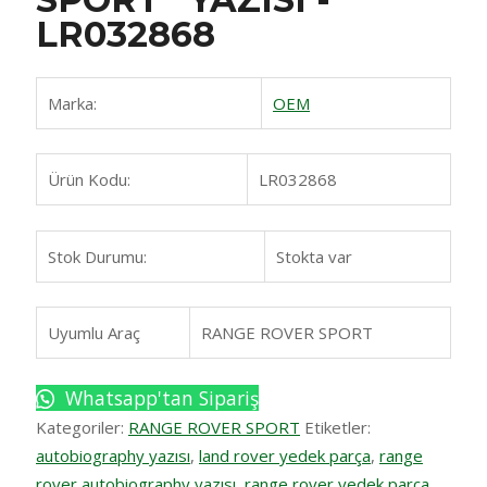
LR032868
Marka:
OEM
Ürün Kodu:
LR032868
Stok Durumu:
Stokta var
Uyumlu Araç
RANGE ROVER SPORT
Whatsapp'tan Sipariş
Kategoriler:
RANGE ROVER SPORT
Etiketler:
autobiography yazısı
,
land rover yedek parça
,
range
rover autobiography yazısı
,
range rover yedek parça