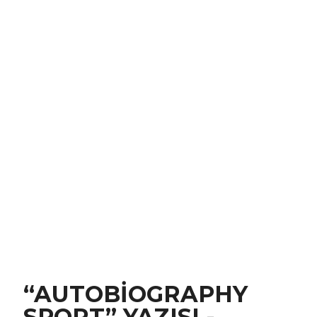
“AUTOBİOGRAPHY
SPORT” YAZISI -