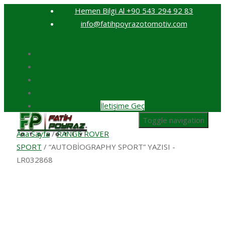
Hemen Bilgi Al
+90 543 294 92 83
info@fatihpoyrazotomotiv.com
İletişime Geç
Toggle navigation
Ana Sayfa
/
RANGE ROVER
SPORT
/ “AUTOBİOGRAPHY SPORT” YAZISI -
LR032868