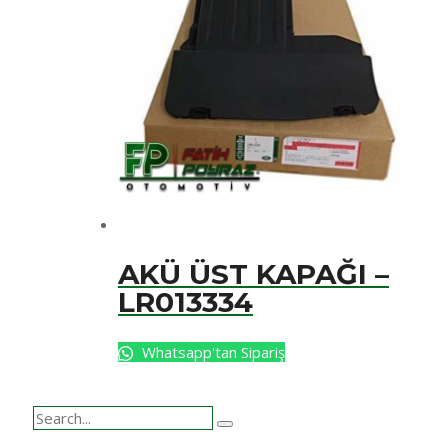
AKÜ ÜST KAPAĞI –
LR013334
Whatsapp'tan Sipariş
Search
for: