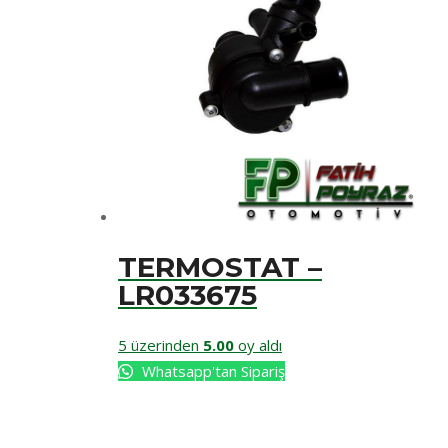
TERMOSTAT –
LR033675
5 üzerinden
5.00
oy aldı
Whatsapp'tan Sipariş