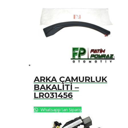
ARKA ÇAMURLUK
BAKALİTİ –
LR031456
Whatsapp'tan Sipariş