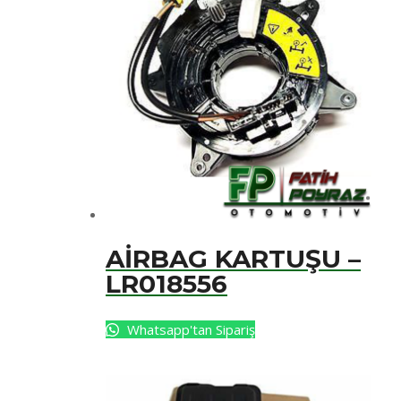
AİRBAG KARTUŞU –
LR018556
Whatsapp'tan Sipariş