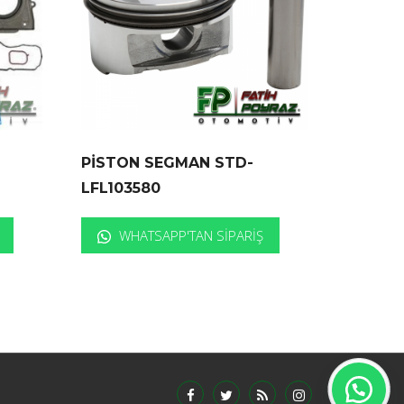
T
PİSTON SEGMAN STD-
LFL103580
WHATSAPP'TAN SIPARIŞ