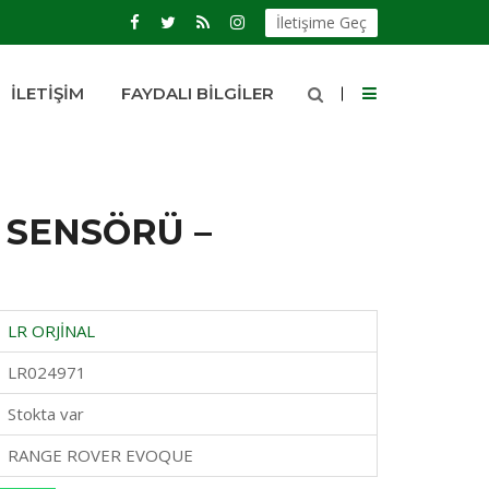
İletişime Geç
İLETIŞIM
FAYDALI BILGILER
 SENSÖRÜ –
LR ORJİNAL
LR024971
Stokta var
RANGE ROVER EVOQUE