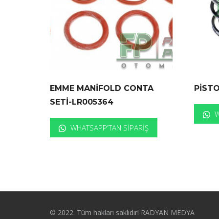
EMME MANİFOLD CONTA
PİST
SETİ-LR005364
W
WHATSAPP'TAN SIPARIŞ
© 2022. Tüm hakları saklıdır! RADYAN MEDYA