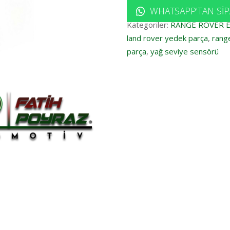
WHATSAPP'TAN SIP
Kategoriler:
RANGE ROVER 
land rover yedek parça
,
rang
parça
,
yağ seviye sensörü