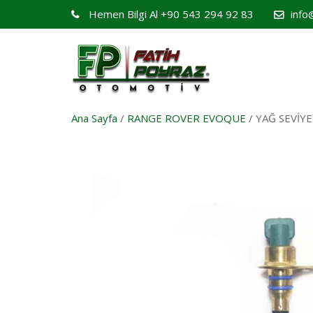
Hemen Bilgi Al
+90 543 294 92 83
info
Ana Sayfa
/
RANGE ROVER EVOQUE
/ YAĞ SEVİY