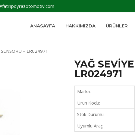
@fatihpoyrazotomotiv.com
ANASAYFA
HAKKIMIZDA
ÜRÜNLER
E SENSÖRÜ – LR024971
YAĞ SEVİYE
LR024971
Marka:
Ürün Kodu:
Stok Durumu:
Uyumlu Araç