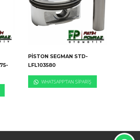
PİSTON SEGMAN STD-
75-
LFL103580
WHATSAPP'TAN SIPARIŞ