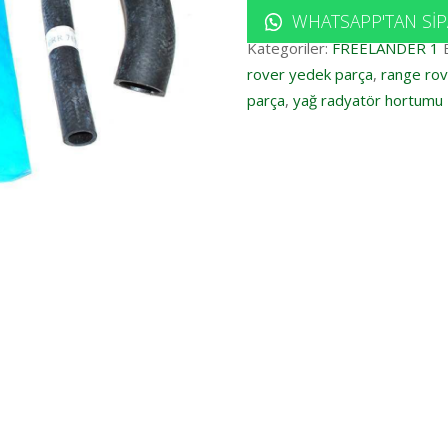
WHATSAPP'TAN SIP
Kategoriler:
FREELANDER 1
rover yedek parça
,
range rov
parça
,
yağ radyatör hortumu