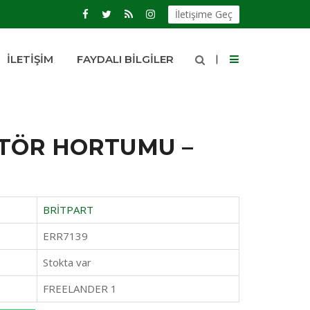
İletişime Geç
İLETIŞIM
FAYDALI BILGILER
TÖR HORTUMU –
BRİTPART
ERR7139
Stokta var
FREELANDER 1