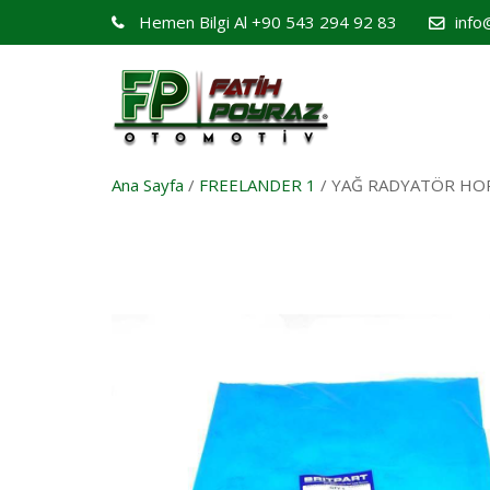
Hemen Bilgi Al
+90 543 294 92 83
info
Ana Sayfa
/
FREELANDER 1
/ YAĞ RADYATÖR HO