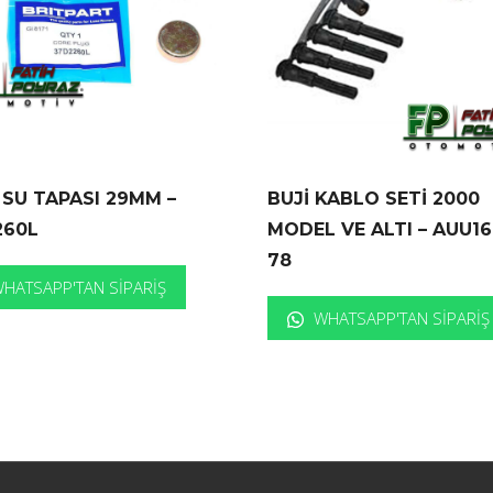
SU TAPASI 29MM –
BUJİ KABLO SETİ 2000
260L
MODEL VE ALTI – AUU16
78
HATSAPP'TAN SIPARIŞ
WHATSAPP'TAN SIPARIŞ