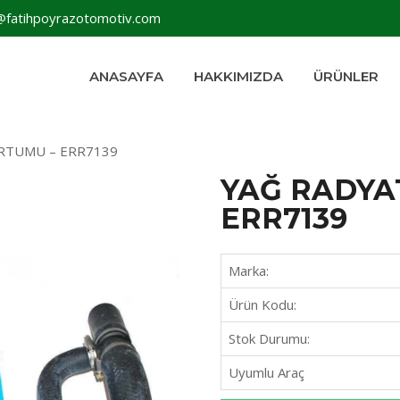
@fatihpoyrazotomotiv.com
ANASAYFA
HAKKIMIZDA
ÜRÜNLER
RTUMU – ERR7139
YAĞ RADYA
ERR7139
Marka:
Ürün Kodu:
Stok Durumu:
Uyumlu Araç