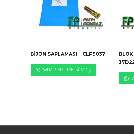
BİJON SAPLAMASI – CLP9037
BLOK 
37D2
WHATSAPP'TAN SIPARIŞ
W