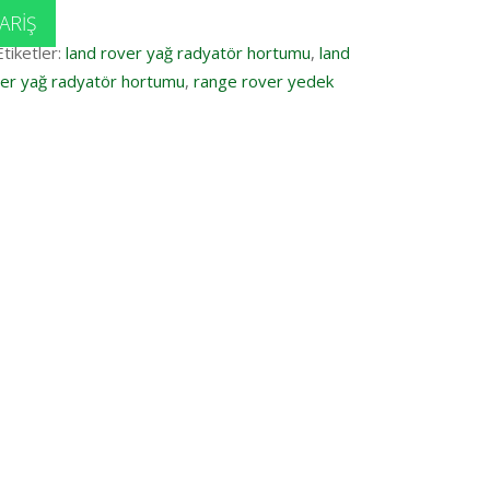
ARIŞ
Etiketler:
land rover yağ radyatör hortumu
,
land
er yağ radyatör hortumu
,
range rover yedek