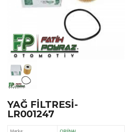
YAĞ FİLTRESİ-
LR001247
Marka:
ORJİNAL