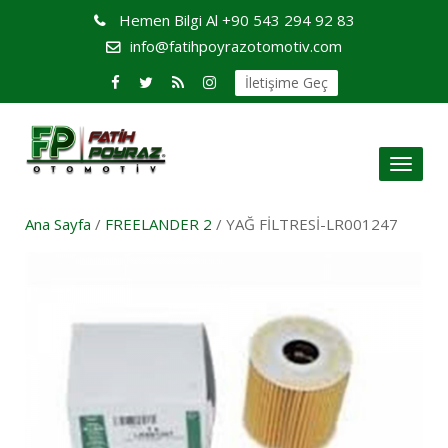
Hemen Bilgi Al
+90 543 294 92 83
info@fatihpoyrazotomotiv.com
İletişime Geç
Toggl
naviga
Ana Sayfa
/
FREELANDER 2
/ YAĞ FİLTRESİ-LR001247