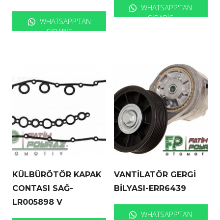
WHATSAPP'TAN
SIPARIŞ
WHATSAPP'TAN
SIPARIŞ
KÜLBÜRÖTÖR KAPAK
VANTİLATÖR GERGİ
CONTASI SAĞ-
BİLYASI-ERR6439
LR005898 V
WHATSAPP'TAN