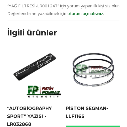
“YAĞ FİLTRESİ-LR001247” için yorum yapan ilk kişi siz olun
Değerlendirme yazabilmek için
oturum açmalısınız
.
İlgili ürünler
“AUTOBİOGRAPHY
PİSTON SEGMAN-
SPORT” YAZISI -
LLF116S
LR032868