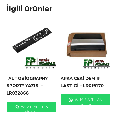
İlgili ürünler
“AUTOBİOGRAPHY
ARKA ÇEKİ DEMİR
SPORT” YAZISI -
LASTİGİ – LR019170
LR032868
WHATSAPP'TAN
SIPARIŞ
WHATSAPP'TAN
SIPARIŞ