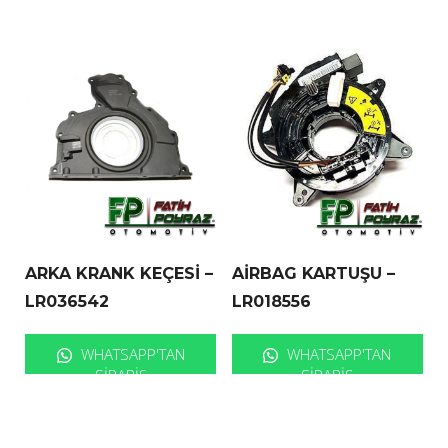
ARKA KRANK KEÇESİ –
AİRBAG KARTUŞU –
LR036542
LR018556
WHATSAPP'TAN
WHATSAPP'TAN
SIPARIŞ
SIPARIŞ