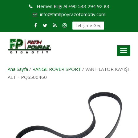
Hemen Bilgi Al
+90 543 294 92 83
info@fatihpoyrazotomotiv.com
İletişime Geç
Toggl
naviga
Ana Sayfa
/
RANGE ROVER SPORT
/ VANTİLATÖR KAYIŞI
ALT – PQS500460