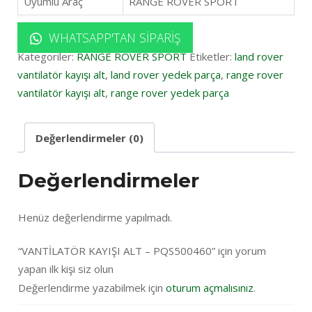
Uyumlu Araç
RANGE ROVER SPORT
WHATSAPP'TAN SIPARIŞ
Kategoriler:
RANGE ROVER SPORT
Etiketler:
land rover
vantilatör kayışı alt
,
land rover yedek parça
,
range rover
vantilatör kayışı alt
,
range rover yedek parça
Değerlendirmeler (0)
Değerlendirmeler
Henüz değerlendirme yapılmadı.
“VANTİLATÖR KAYIŞI ALT – PQS500460” için yorum
yapan ilk kişi siz olun
Değerlendirme yazabilmek için
oturum açmalısınız
.