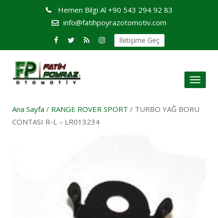
Hemen Bilgi Al
+90 543 294 92 83
info@fatihpoyrazotomotiv.com
İletişime Geç
Toggl
naviga
Ana Sayfa
/
RANGE ROVER SPORT
/ TURBO YAĞ BORU
CONTASI R-L – LR013234