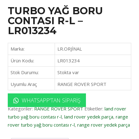
TURBO YAĞ BORU
CONTASI R-L –
LR013234
Marka:
LR.ORJİNAL
Ürün Kodu:
LR013234
Stok Durumu:
Stokta var
Uyumlu Araç
RANGE ROVER SPORT
WHATSAPP'TAN SIPARIŞ
Kategoriler:
RANGE ROVER SPORT
Etiketler:
land rover
turbo yağ boru contası r-l
,
land rover yedek parça
,
range
rover turbo yağ boru contası r-l
,
range rover yedek parça