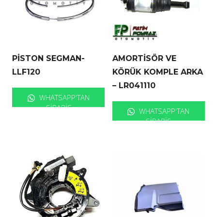
PİSTON SEGMAN-
AMORTİSÖR VE
LLF120
KÖRÜK KOMPLE ARKA
– LR041110
WHATSAPP'TAN
SIPARIŞ
WHATSAPP'TAN
SIPARIŞ